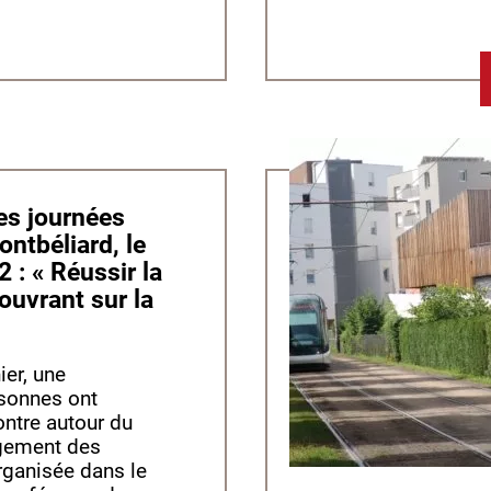
ntbéliard, le
 : « Réussir la
’ouvrant sur la
ier, une
rsonnes ont
ontre autour du
gement des
rganisée dans le