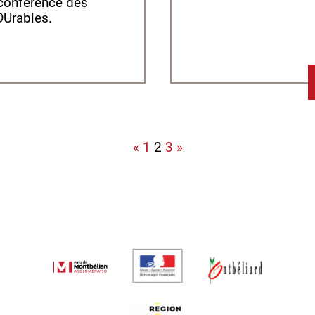
 conférence des
DUrables.
«
1
2
3
»