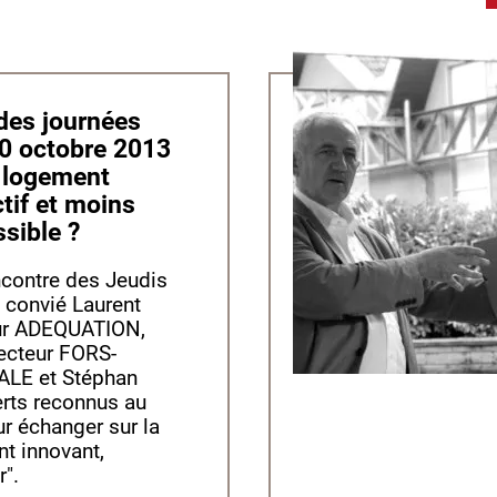
10 octobre 2013
: logement
ctif et moins
ssible ?
contre des Jeudis
a convié Laurent
ur ADEQUATION,
ecteur FORS-
LE et Stéphan
erts reconnus au
ur échanger sur la
t innovant,
r".