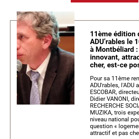
11ème édition des journées
ADU’rables le 
à Montbéliard 
innovant, attra
cher, est-ce po
Pour sa 11ème ren
ADU'rables, l'ADU 
ESCOBAR, directe
Didier VANONI, dir
RECHERCHE SOCIA
MUZIKA, trois exp
niveau national po
question « logemen
attractif et pas che