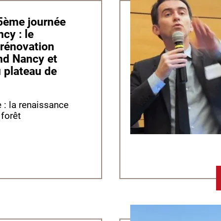
cy : le
rénovation
nd Nancy et
u plateau de
 : la renaissance
 forêt