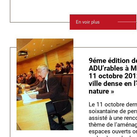
En voir plus
9éme édition des journées
ADU’rables à Mo
11 octobre 2012
ville dense en l
nature »
Le 11 octobre dern
soixantaine de pe
assisté à une renc
thème de l’aména
espaces ouverts o