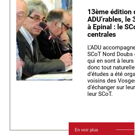
13ème édition des journées
ADU’rables, le 
à Epinal : le S
centrales
L’ADU accompagne 
SCoT Nord Doubs e
qui en sont à leurs
donc tout naturelle
d’études a été org
voisins des Vosges
d’échanger sur leu
leur SCoT.
En voir plus